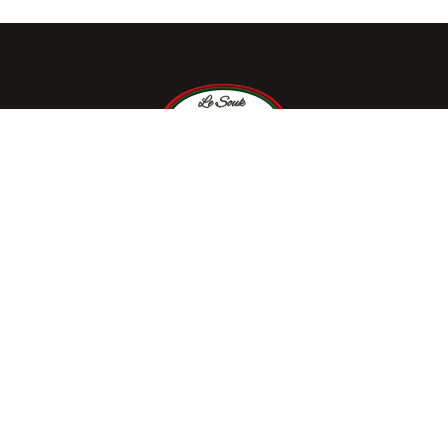
Depuis sa fondation en 1996, la Maison Le Souk du
Maghreb s’est imposée comme une véritable
institution dans le domaine de la viande. Cette maison
familiale a su perpétuer un savoir-faire bouchère de
qualité, transmis de père en fils depuis quatre
générations.