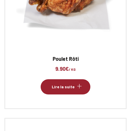
Poulet Rôti
9.90
€
/ KG
Lire la suite